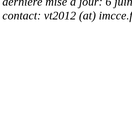
dernière mise à jour: 6 jui
contact: vt2012 (at) imcce.